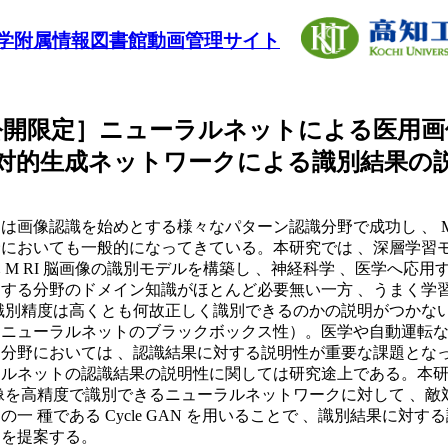
学附属情報図書館動画管理サイト
公開限定］ニューラルネットによる医用画
対的生成ネットワークによる識別結果の
は画像認識を始めとする様々なパターン認識分野で成功し 、 M 
においても一般的になってきている。本研究では 、深層学習
次元 M RI 脳画像の識別モデルを構築し 、神経科学 、医学へ応
する分野のドメイン知識がほとんど必要無い一方 、うまく学
識別精度は高くとも何故正しく識別できるのかの説明がつかな
（ニューラルネットのブラックボックス性）。医学や自動運転
分野においては 、認識結果に対する説明性が重要な課題となっ
ルネットの認識結果の説明性に関しては研究途上である。本研
画像を高精度で識別できるニューラルネットワークに対して 、敵
の一 種である Cycle GAN を用いることで 、識別結果に対す
とを提案する。