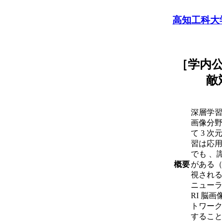
高知工科大
［学内
敵
深層学習
画像分野
て 3 
習は応用
でも 、
概要
がある
視される
ニューラ
RI 脳
トワーク
するこ