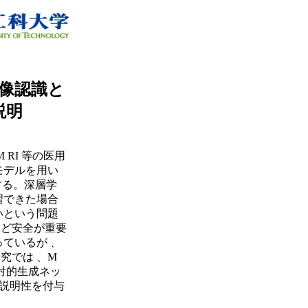
像認識と
説明
RI 等の医用
モデルを用い
用する。深層学
習できた場合
いという問題
など安全が重要
ているが 、
究では 、M
対的生成ネッ
る説明性を付与